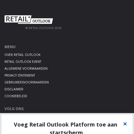
© RETAIL OUTLOOK 2020
MENU
OVER RETAIL OUTLOOK
RETAIL OUTLOOK EVENT
ALGEMENE VOORWAARDEN
PRIVACY STATEMENT
GEBRUIKERSVOORWAARDEN
DISCLAIMER
COOKIEBELEID
VOLG ONS
LINKEDIN
Voeg Retail Outlook Platform toe aan
TWITTER
YOUTUBE
startscherm.