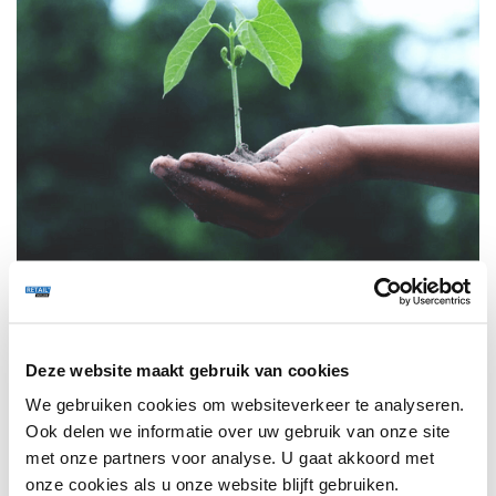
RETAIL OUTLOOK
9 SEPTEMBER 2022
480
LIDL ZWEDEN STOPT MET IMPORTVLUCHTEN VAN
FRUIT & GROENTEN
Lidl Zweden is de eerste supermarkt in het land die volledig
Deze website maakt gebruik van cookies
met het importeren van fruit en groenten via luchttransport
stopt.
We gebruiken cookies om websiteverkeer te analyseren.
Ook delen we informatie over uw gebruik van onze site
met onze partners voor analyse. U gaat akkoord met
TRENDS
284
onze cookies als u onze website blijft gebruiken.