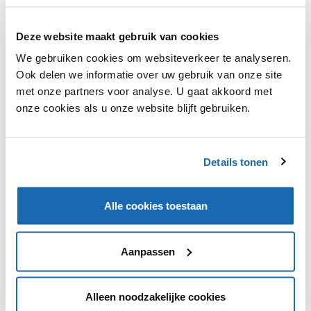
Deze website maakt gebruik van cookies
Holland & Barrett wil volledig veganistische winkels
openen. De Britse gezondheidsketen heeft eerder
We gebruiken cookies om websiteverkeer te analyseren.
producten met gelatine en krill verwijderd uit het
Ook delen we informatie over uw gebruik van onze site
assortiment van bestaande winkels, om bewuste
met onze partners voor analyse. U gaat akkoord met
consumenten tegemoet te komen. Of er een nieuwe
onze cookies als u onze website blijft gebruiken.
winkelformule zal ontstaan is nog niet duidelijk, maar de
winkelketen gaat door met het aanpassen van het
assortiment.
Details tonen
Alle cookies toestaan
VIND IK LEUK
VIND IK LEUK
Aanpassen
DEEL DIT IN JOUW NETWERK
Alleen noodzakelijke cookies