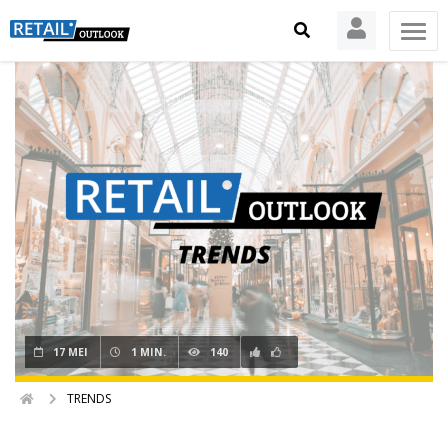
17 MEI
1 MIN.
140
TRENDS