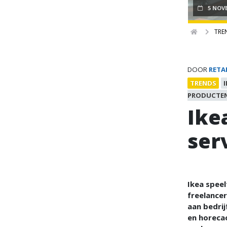
5 NOV
TRE
DOOR
RETA
TRENDS
PRODUCTE
Ike
ser
Ikea speel
freelance
aan bedrij
en horeca