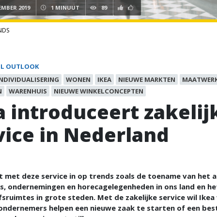
EMBER 2019
1 MINUUT
89
NDS
IL OUTLOOK
INDIVIDUALISERING
WONEN
IKEA
NIEUWE MARKTEN
MAATWER
N
WARENHUIS
NIEUWE WINKELCONCEPTEN
a introduceert zakelij
vice in Nederland
t met deze service in op trends zoals de toename van het a
rs, ondernemingen en horecagelegenheden in ons land en he
fsruimtes in grote steden. Met de zakelijke service wil Ikea
ondernemers helpen een nieuwe zaak te starten of een be