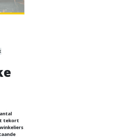
K
ke
antal
t tekort
 winkeliers
staande