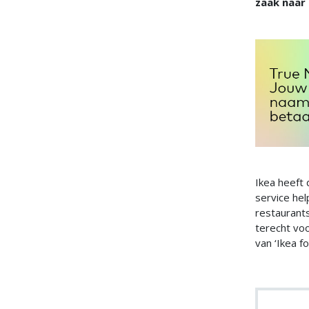
zaak naar 
Ikea heeft
service hel
restaurant
terecht voo
van ‘Ikea f