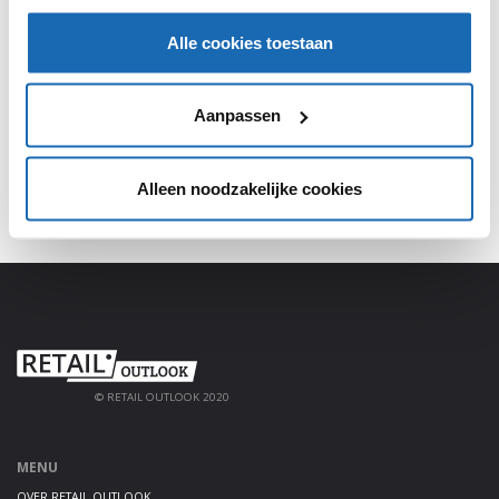
SHARE, LEARN & CONNECT!
Alle cookies toestaan
Meld je aan, deel jouw kennis en haal alles uit het
platform!
Aanpassen
AANMELDEN
Alleen noodzakelijke cookies
© RETAIL OUTLOOK 2020
MENU
OVER RETAIL OUTLOOK