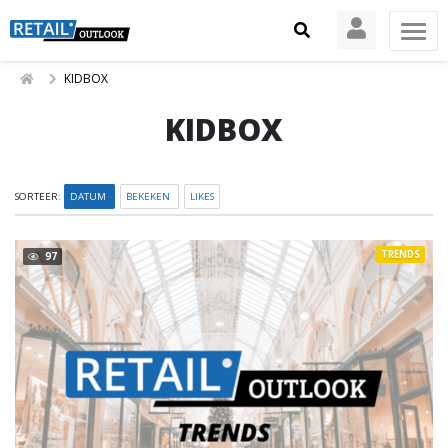
KIDBOX
KIDBOX
SORTEER:
DATUM
BEKEKEN
LIKES
TRENDS
97