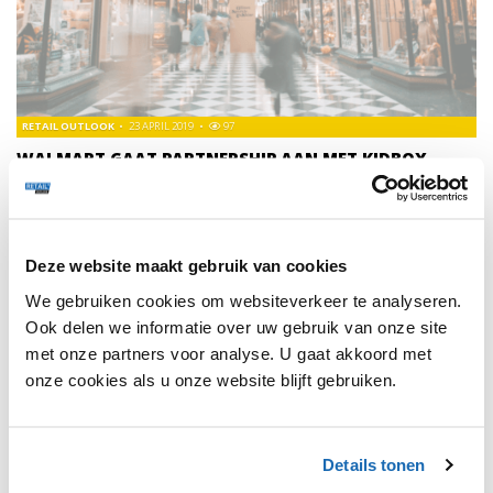
RETAIL OUTLOOK
23 APRIL 2019
97
WALMART GAAT PARTNERSHIP AAN MET KIDBOX
VOOR ABONNEMENTSSERVICE
Met deze service probeert Walmart een stukje gemak te
bieden naar haar klanten door het zoeken en kopen van
kinderkleding uit handen te nemen.
Deze website maakt gebruik van cookies
We gebruiken cookies om websiteverkeer te analyseren.
Ook delen we informatie over uw gebruik van onze site
met onze partners voor analyse. U gaat akkoord met
onze cookies als u onze website blijft gebruiken.
1
Details tonen