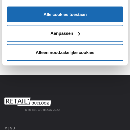
SHARE, LEARN & CONNECT!
Alle cookies toestaan
Meld je aan, deel jouw kennis en haal alles uit het
platform!
Aanpassen
AANMELDEN
Alleen noodzakelijke cookies
© RETAIL OUTLOOK 2020
MENU