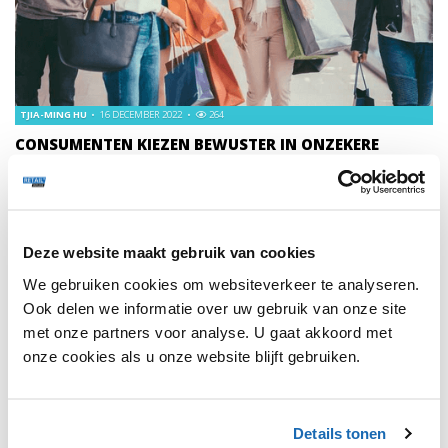
TJIA-MING HU
16 DECEMBER 2022
264
CONSUMENTEN KIEZEN BEWUSTER IN ONZEKERE
TIJDEN
Hoewel retailers een onmiskenbaar onzekere periode
meemaken, biedt het verschuivende consumentengedrag
ook nieuwe kansen, zien PwC’ers Milo Hartendorf en Bruno
Deze website maakt gebruik van cookies
van Bennekom.
We gebruiken cookies om websiteverkeer te analyseren.
Ook delen we informatie over uw gebruik van onze site
met onze partners voor analyse. U gaat akkoord met
onze cookies als u onze website blijft gebruiken.
1
Details tonen