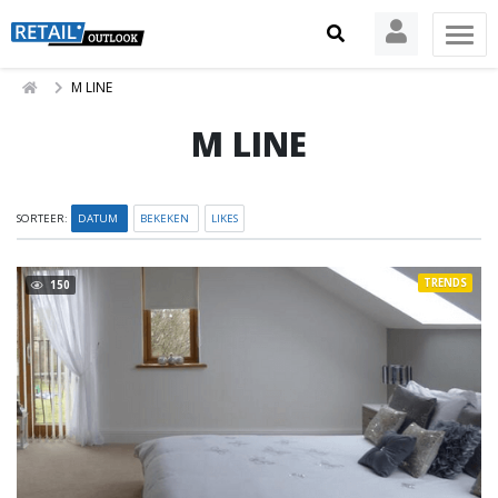
M LINE
M LINE
SORTEER:
DATUM
BEKEKEN
LIKES
TRENDS
150