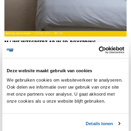
RETAIL OUTLOOK
23 JUNI 2023
150
M LINE INTEGREERT AR IN 3D-BOXSPRING
CONFIGURATOR
Matrassen- en slaapsystemenspecialist M Line heeft
augmented reality (AR) technologie toegevoegd aan hun
configurator.
Deze website maakt gebruik van cookies
We gebruiken cookies om websiteverkeer te analyseren.
Ook delen we informatie over uw gebruik van onze site
met onze partners voor analyse. U gaat akkoord met
onze cookies als u onze website blijft gebruiken.
1
Details tonen