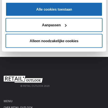
SHARE, LEARN & CONNECT!
Alle cookies toestaan
Meld je aan, deel jouw kennis en haal alles uit het
platform!
Aanpassen
AANMELDEN
Alleen noodzakelijke cookies
© RETAIL OUTLOOK 2020
MENU
OVER RETAIL OUTLOOK