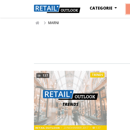
CATEGORIE
MARNI
TRENDS
137
RETAIL OUTLOOK
23 NOVEMBER 2017
137