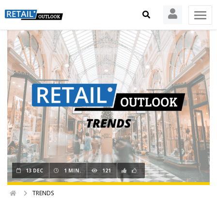
13 DEC
1 MIN.
121
TRENDS