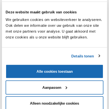
Grootste reden voor deze verbeteringen is dat PostNL
Deze website maakt gebruik van cookies
aangesloten is als bezorgdienst. Hierdoor kan je op
dezelfde dag vóór 1 uur bestellen en het die dag dan
We gebruiken cookies om websiteverkeer te analyseren.
ook nog binnen krijgen. Eerder was dit 12 uur. Ook kan
Ook delen we informatie over uw gebruik van onze site
je een product nu 365 dagen lang retourneren. Die
met onze partners voor analyse. U gaat akkoord met
termijn verliep eerst bij 100 dagen. Ook het aantal
onze cookies als u onze website blijft gebruiken.
ophaalpunten is sterk toegenomen. Nu kan dat bij meer
dan 7000 plekken.
Details tonen
Alle cookies toestaan
VIND IK LEUK
VIND IK LEUK
Aanpassen
DEEL DIT IN JOUW NETWERK
Alleen noodzakelijke cookies