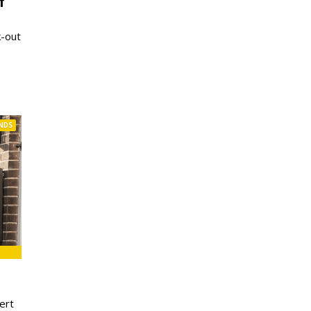
T
k-out
NDS
ert