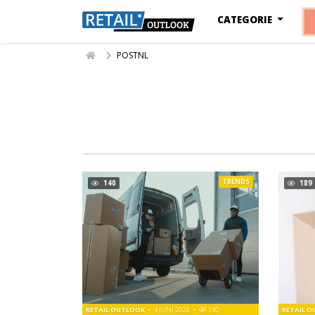
CATEGORIE
POSTNL
TRENDS
140
189
RETAIL OUTLOOK
4 JUNI 2024
140
RETAIL 