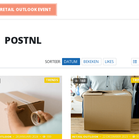
RETAIL OUTLOOK EVENT
POSTNL
SORTEER:
DATUM
BEKEKEN
LIKES
TRENDS
TRE
160
OUTLOOK
24 JANUARI 2024
189
RETAIL OUTLOOK
22 DECEMBER 2023
1