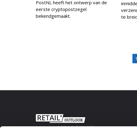
PostNL heeft het ontwerp van de
inmidde
eerste cryptopostzegel
verzend
bekendgemaakt.
te brei
© RETAIL OUTLOOK 2020