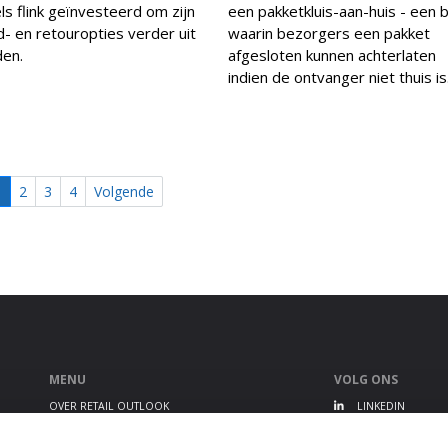
ls flink geïnvesteerd om zijn
een pakketkluis-aan-huis - een 
- en retouropties verder uit
waarin bezorgers een pakket
den.
afgesloten kunnen achterlaten
indien de ontvanger niet thuis is
1
2
3
4
Volgende
MENU
VOLG ONS
OVER RETAIL OUTLOOK
LINKEDIN
RETAIL OUTLOOK EVENT
TWITTER