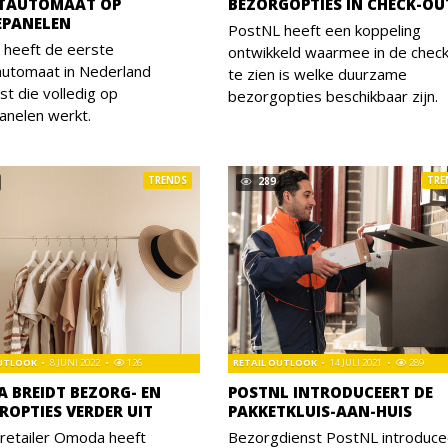
TAUTOMAAT OP
BEZORGOPTIES IN CHECK-OU
PANELEN
PostNL heeft een koppeling
 heeft de eerste
ontwikkeld waarmee in de chec
automaat in Nederland
te zien is welke duurzame
st die volledig op
bezorgopties beschikbaar zijn.
anelen werkt.
TRENDS
TRE
289
OUTLOOK
8 JUNI 2022
126
RETAIL OUTLOOK
14 JULI 2021
289
 BREIDT BEZORG- EN
POSTNL INTRODUCEERT DE
ROPTIES VERDER UIT
PAKKETKLUIS-AAN-HUIS
retailer Omoda heeft
Bezorgdienst PostNL introduce