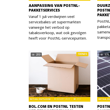
AANPASSING VAN POSTNL-
DUURZ
PAKKETSERVICES
POSTN
PAKK
Vanaf 1 juli verdwijnen veel
PostNL
servicebalies uit supermarkten
pakket
vanwege het verbod op
samenw
tabaksverkoop, wat ook gevolgen
transpo
heeft voor PostNL-servicepunten.
TRENDS
213
171
RETAIL OUTLOOK
30 MAART 2023
213
RETAIL 
BOL.COM EN POSTNL TESTEN
POSTN