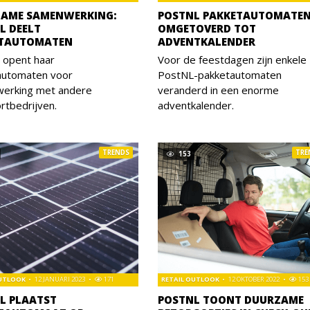
AME SAMENWERKING:
POSTNL PAKKETAUTOMATE
L DEELT
OMGETOVERD TOT
ETAUTOMATEN
ADVENTKALENDER
 opent haar
Voor de feestdagen zijn enkele
automaten voor
PostNL-pakketautomaten
erking met andere
veranderd in een enorme
rtbedrijven.
adventkalender.
TRENDS
TRE
153
OUTLOOK
12 JANUARI 2023
171
RETAIL OUTLOOK
12 OKTOBER 2022
153
L PLAATST
POSTNL TOONT DUURZAME