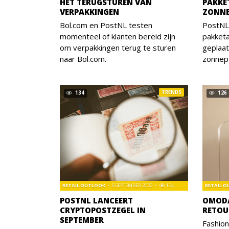
HET TERUGSTUREN VAN
PAKKE
VERPAKKINGEN
ZONNE
Bol.com en PostNL testen
PostNL
momenteel of klanten bereid zijn
pakket
om verpakkingen terug te sturen
geplaat
naar Bol.com.
zonnep
TRENDS
134
126
RETAIL OUTLOOK
5 SEPTEMBER 2022
134
RETAIL 
POSTNL LANCEERT
OMODA
CRYPTOPOSTZEGEL IN
RETOU
SEPTEMBER
Fashion