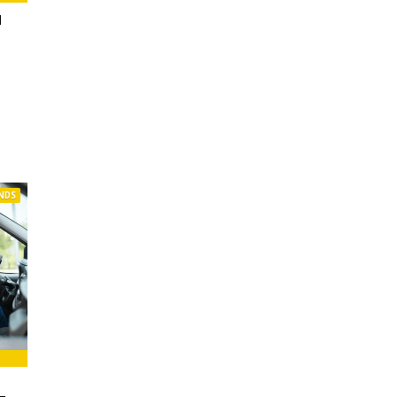
N
NDS