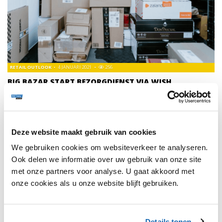
RETAIL OUTLOOK
4 JANUARI 2021
256
BIG BAZAR START BEZORGDIENST VIA WISH
Discounter Big Bazar komt met een eigen bezorgdienst via
het platform Wish. Klanten kunnen uit verschillende
verrassings-boxen kiezen, zoals de Home & Deco- of de
Beauty & Verzorging-box. De boxen kosten 25 euro per
Deze website maakt gebruik van cookies
stuk met een waarde van minimaal 35 euro aan producten.
We gebruiken cookies om websiteverkeer te analyseren.
Ook delen we informatie over uw gebruik van onze site
met onze partners voor analyse. U gaat akkoord met
TRENDS
130
onze cookies als u onze website blijft gebruiken.
Details tonen