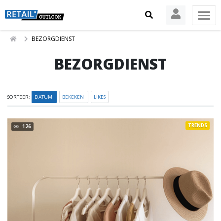
BEZORGDIENST
BEZORGDIENST
SORTEER:
DATUM
BEKEKEN
LIKES
TRENDS
126