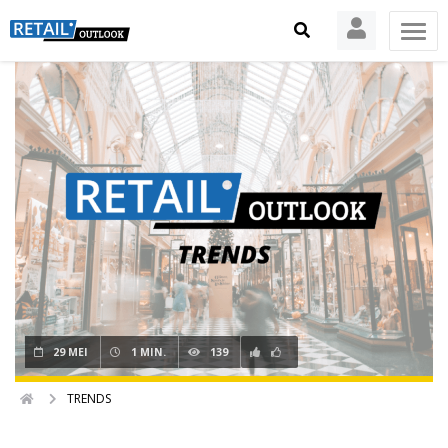
29 MEI
1 MIN.
139
TRENDS