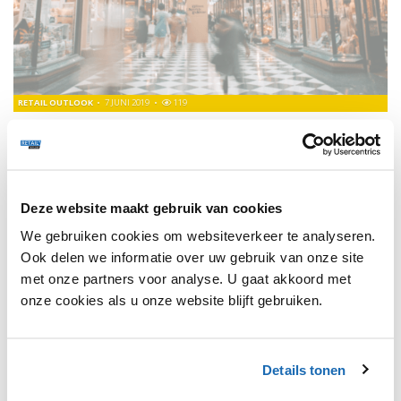
RETAIL OUTLOOK
7 JUNI 2019
119
IKEA INTRODUCEERT ROBOTMEUBEL ROGNAN
Het systeem is ontwikkeld om de ruimte van een kleine
studio te optimaliseren en zal eerst worden gelanceerd in
China en Japan.
Deze website maakt gebruik van cookies
We gebruiken cookies om websiteverkeer te analyseren.
Ook delen we informatie over uw gebruik van onze site
met onze partners voor analyse. U gaat akkoord met
1
onze cookies als u onze website blijft gebruiken.
Details tonen
SHARE, LEARN & CONNECT!