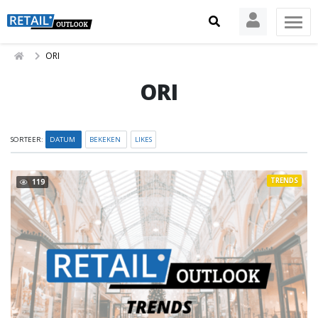
ORI
ORI
SORTEER:
DATUM
BEKEKEN
LIKES
TRENDS
119