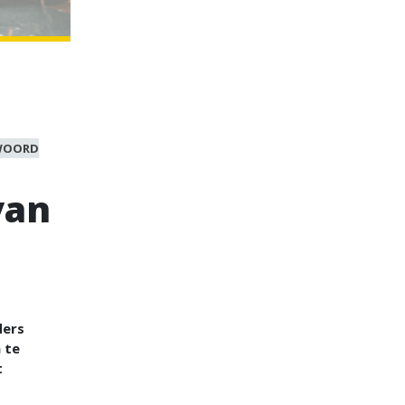
WOORD
van
ders
 te
t