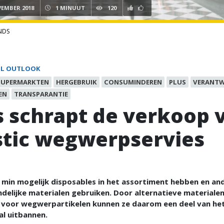
VEMBER 2018
1 MINUUT
120
NDS
IL OUTLOOK
SUPERMARKTEN
HERGEBRUIK
CONSUMINDEREN
PLUS
VERANT
EN
TRANSPARANTIE
s schrapt de verkoop 
stic wegwerpservies
o min mogelijk disposables in het assortiment hebben en an
ndelijke materialen gebruiken. Door alternatieve materialen
 voor wegwerpartikelen kunnen ze daarom een deel van he
al uitbannen.