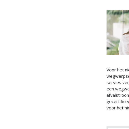
Voor het n
wegwerpser
servies ve
een wegwer
afvalstroom
gecertific
voor het n