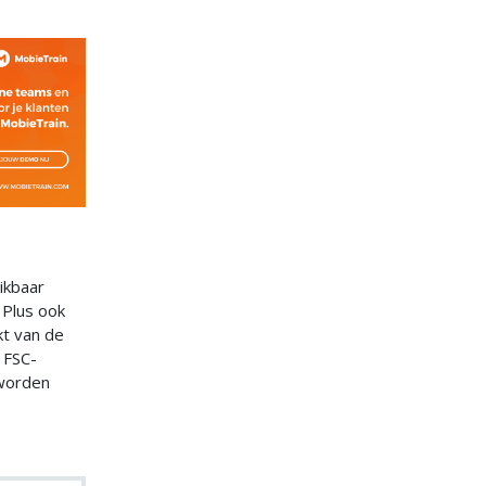
ikbaar
 Plus ook
t van de
 FSC-
 worden