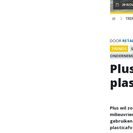
29 NO
TRE
DOOR
RETA
TRENDS
ONDERNEM
Plu
pla
Plus wil z
milieuvrie
gebruiken
plasticafv