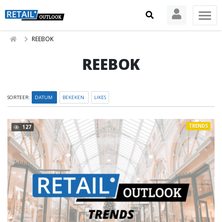
REEBOK
REEBOK
SORTEER:
DATUM
BEKEKEN
LIKES
TRENDS
127