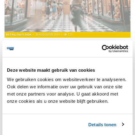
RETAIL OUTLOOK
28 AUGUSTUS 2019
127
WIN LIMITED EDITION REEBOK SNEAKERS VIA VOICE
Deze unieke winactie van Reebok is speciaal bedacht voor
de speciale sneaker-lancering als onderdeel van Reeboks
merkcampagne ‘Nails’.
Deze website maakt gebruik van cookies
We gebruiken cookies om websiteverkeer te analyseren.
Ook delen we informatie over uw gebruik van onze site
met onze partners voor analyse. U gaat akkoord met
1
onze cookies als u onze website blijft gebruiken.
Details tonen
SHARE, LEARN & CONNECT!