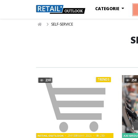
CATEGORIE
SELF-SERVICE
S
TRENDS
230
258
RETAIL OUTLOOK
29 FEBRUARI 2024
230
AXI GRO