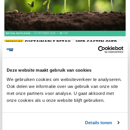
RETAIL OUTLOOK
21 OKTOBER 2020
159
SUSTAINABLE RETAIL - VIER GASTEN OVER
PREMIUM
DUURZAAMHEID
Duurzaamheid – niet alleen een veelgehoord
containerbegrip, maar ook een onderwerp waar
consumenten steeds meer waarde aan hechten.
Deze website maakt gebruik van cookies
We gebruiken cookies om websiteverkeer te analyseren.
Ook delen we informatie over uw gebruik van onze site
met onze partners voor analyse. U gaat akkoord met
onze cookies als u onze website blijft gebruiken.
1
Details tonen