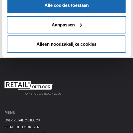
Meld je aan, deel jouw kennis en haal alles uit het
Alle cookies toestaan
platform!
AANMELDEN
Aanpassen
Alleen noodzakelijke cookies
© RETAIL OUTLOOK 2020
MENU
OVER RETAIL OUTLOOK
RETAIL OUTLOOK EVENT