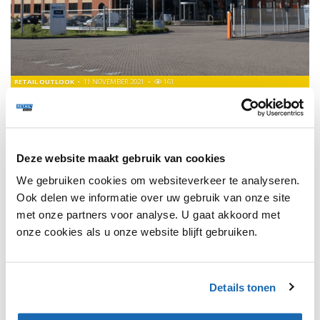
RETAIL OUTLOOK
11 NOVEMBER 2021
161
BCC OPENT EERSTE SHOP-IN-SHOP IN BLOKKER FILIAAL
BCC opent op 11 november haar eerste shop-in-shop bij
Blokker in Zaandam.
Deze website maakt gebruik van cookies
We gebruiken cookies om websiteverkeer te analyseren.
Ook delen we informatie over uw gebruik van onze site
met onze partners voor analyse. U gaat akkoord met
1
onze cookies als u onze website blijft gebruiken.
SHARE, LEARN & CONNECT!
Details tonen