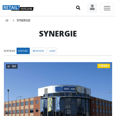
SYNERGIE
SYNERGIE
SORTEER:
DATUM
BEKEKEN
LIKES
TRENDS
161