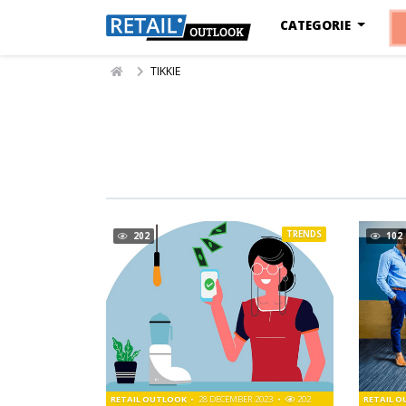
CATEGORIE
TIKKIE
TRENDS
202
102
RETAIL OUTLOOK
28 DECEMBER 2023
202
RETAIL 