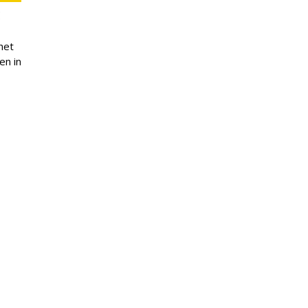
het
en in