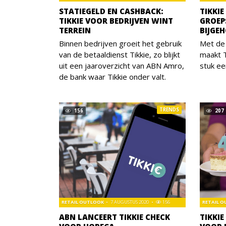
STATIEGELD EN CASHBACK:
TIKKI
TIKKIE VOOR BEDRIJVEN WINT
GROEP
TERREIN
BIJGE
Binnen bedrijven groeit het gebruik
Met de 
van de betaaldienst Tikkie, zo blijkt
maakt T
uit een jaaroverzicht van ABN Amro,
stuk ee
de bank waar Tikkie onder valt.
TRENDS
156
207
RETAIL OUTLOOK
7 AUGUSTUS 2020
156
RETAIL 
ABN LANCEERT TIKKIE CHECK
TIKKIE