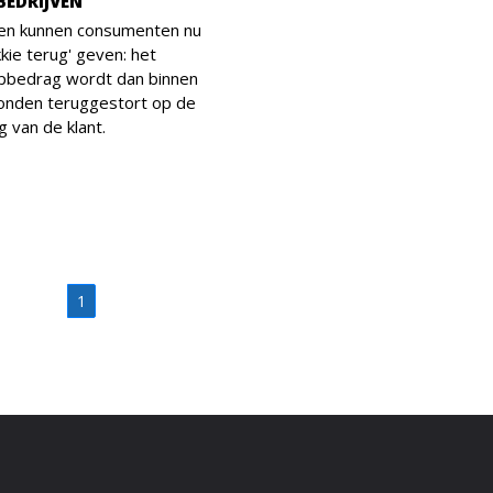
BEDRIJVEN
ven kunnen consumenten nu
kkie terug' geven: het
pbedrag wordt dan binnen
conden teruggestort op de
g van de klant.
1