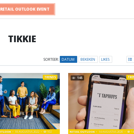
RETAIL OUTLOOK EVENT
TIKKIE
SORTEER:
DATUM
BEKEKEN
LIKES
TRENDS
TRE
145
OUTLOOK
18 AUGUSTUS 2022
102
RETAIL OUTLOOK
14 AUGUSTUS 2020
14