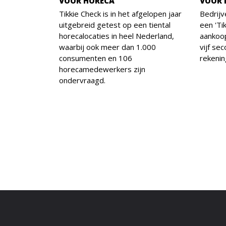
VOOR HORECA
VOOR 
Tikkie Check is in het afgelopen jaar
Bedrij
uitgebreid getest op een tiental
een 'Ti
horecalocaties in heel Nederland,
aankoo
waarbij ook meer dan 1.000
vijf se
consumenten en 106
rekenin
horecamedewerkers zijn
ondervraagd.