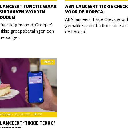
E LANCEERT FUNCTIE WAAR
ABN LANCEERT TIKKIE CHECK
SUITGAVEN WORDEN
VOOR DE HORECA
HOUDEN
ABN lanceert Tikkie Check voor 
functie genaamd ‘Groepie’
gemakkelijk contactloos afreken
ikkie groepsbetalingen een
de horeca.
nvoudiger.
TRENDS
OUTLOOK
30 JUNI 2020
207
 LANCEERT ‘TIKKIE TERUG’