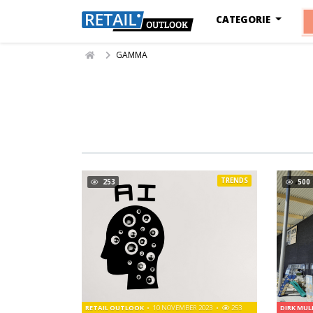
CATEGORIE
GAMMA
TRENDS
253
500
RETAIL OUTLOOK
10 NOVEMBER 2023
253
DIRK MU