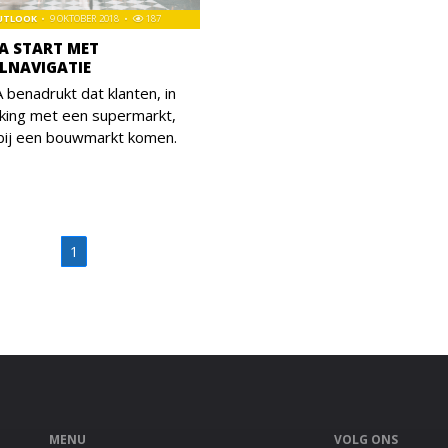
OUTLOOK
9 OKTOBER 2018
187
 START MET
LNAVIGATIE
enadrukt dat klanten, in
jking met een supermarkt,
 bij een bouwmarkt komen.
1
MENU
VOLG ONS