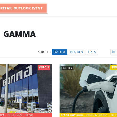
RETAIL OUTLOOK EVENT
GAMMA
SORTEER:
DATUM
BEKEKEN
LIKES
VIDEO'S
TRE
167
LDER
29 JUNI 2022
500
RETAIL OUTLOOK
23 DECEMBER 2021
1