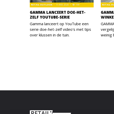
RETAIL OUTLOOK
15 MEI 2020
199
RETAIL 
GAMMA LANCEERT DOE-HET-
GAMMA
ZELF YOUTUBE-SERIE
WINKE
Gamma lanceert op YouTube een
GAMMA b
serie doe-het-zelf video's met tips
vergeli
over klussen in de tuin.
weinig