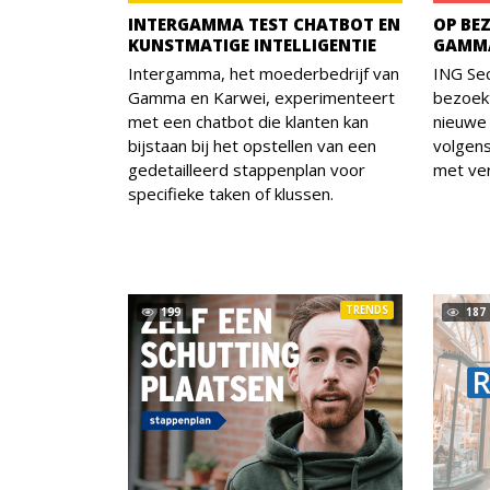
INTERGAMMA TEST CHATBOT EN
OP BEZ
KUNSTMATIGE INTELLIGENTIE
GAMMA
Intergamma, het moederbedrijf van
ING Sec
Gamma en Karwei, experimenteert
bezoek
met een chatbot die klanten kan
nieuwe 
bijstaan bij het opstellen van een
volgens
gedetailleerd stappenplan voor
met ver
specifieke taken of klussen.
TRENDS
199
187