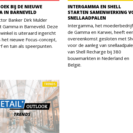
OEK BIJ DE NIEUWE
INTERGAMMA EN SHELL
 IN BARNEVELD
STARTEN SAMENWERKING V
SNELLAADPALEN
tor Banker Dirk Mulder
Intergamma, het moederbedrijf
t Gamma in Barneveld. Deze
de Gamma en Karwei, heeft ee
winkel is uiteraard ingericht
overeenkomst gesloten met She
 het nieuwe Focus-concept,
voor de aanleg van snellaadpal
f en tuin als speerpunten.
van Shell Recharge bij 380
bouwmarkten in Nederland en
België.
TRENDS