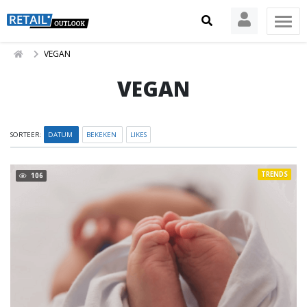
VEGAN
VEGAN
SORTEER:
DATUM
BEKEKEN
LIKES
TRENDS
106