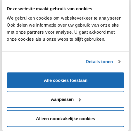
Deze website maakt gebruik van cookies
We gebruiken cookies om websiteverkeer te analyseren.
Ook delen we informatie over uw gebruik van onze site
met onze partners voor analyse. U gaat akkoord met
onze cookies als u onze website blijft gebruiken.
RETAIL OUTLOOK
5 OKTOBER 2020
131
KIPSTER ONTWIKKELT VEGAN EI
Details tonen
De kippenboeren van Kipster hebben het recept ontwikkeld
voor het vegan ei 'Veggs', dat onder andere bestaat uit
eiwit van soja en gist.
Alle cookies toestaan
Aanpassen
1
Alleen noodzakelijke cookies