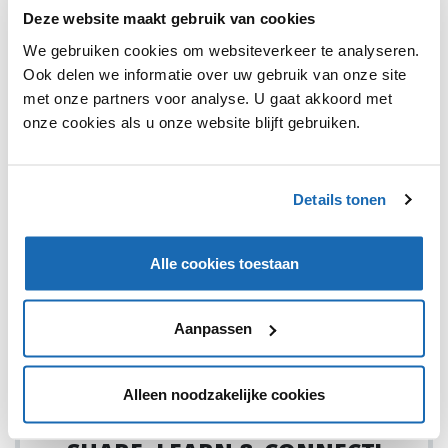
Deze website maakt gebruik van cookies
We gebruiken cookies om websiteverkeer te analyseren.
Ook delen we informatie over uw gebruik van onze site
met onze partners voor analyse. U gaat akkoord met
onze cookies als u onze website blijft gebruiken.
RETAIL OUTLOOK
15 MAART 2021
140
VENCO BRENGT CHOCO D'ROP OP DE MARKT
Details tonen
Dropmaker Venco brengt Choco D'rop aan de man: een
dropvariant omhuld met chocolade.
Alle cookies toestaan
Aanpassen
1
Alleen noodzakelijke cookies