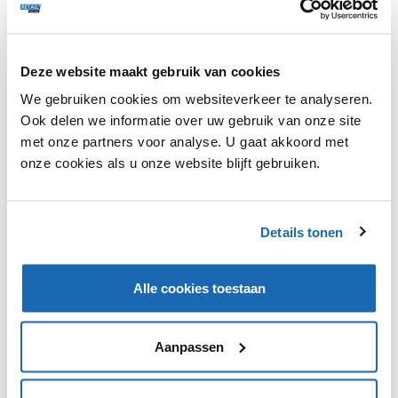
Deze website maakt gebruik van cookies
Dit is een premium artikel en kan met een
gratis
We gebruiken cookies om websiteverkeer te analyseren.
account verder gelezen worden.
Klik hier
om in te
Ook delen we informatie over uw gebruik van onze site
loggen of te registreren.
met onze partners voor analyse. U gaat akkoord met
onze cookies als u onze website blijft gebruiken.
Details tonen
VIND IK LEUK
VIND IK LEUK
DEEL DIT IN JOUW NETWERK
Alle cookies toestaan
Aanpassen