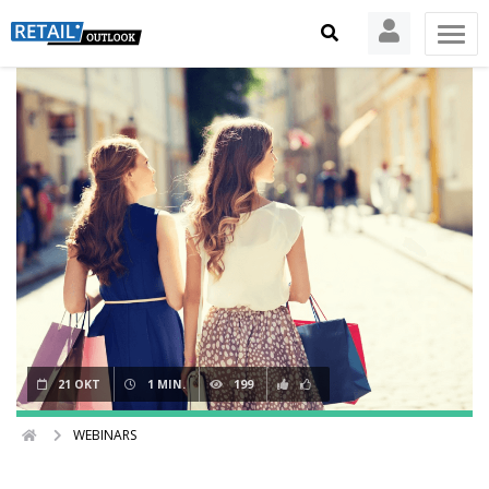
21 OKT
1 MIN.
199
WEBINARS