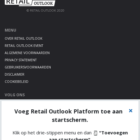
© RETAIL OUTLOOK 2020
MENU
OVER RETAIL OUTLOOK
RETAIL OUTLOOK EVENT
ALGEMENE VOORWAARDEN
PRIVACY STATEMENT
GEBRUIKERSVOORWAARDEN
DISCLAIMER
COOKIEBELEID
VOLG ONS
LINKEDIN
Voeg Retail Outlook Platform toe aan
TWITTER
YOUTUBE
startscherm.
Klik op het drie-stippen menu en dan
"Toevoegen
aan startscherm"
.