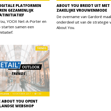
DIGITALE PLATFORMEN
ABOUT YOU BREIDT UIT MET
REN GEZAMENLIJK
ZAKELIJKE VROUWENMODE
ATINITIATIEF
De overname van Gardoré maa
You, YOOX Net-A-Porter en
onderdeel uit van de strategie 
o starten samen een
About You.
nitiatief.
TRENDS
OUTLOOK
10 OKTOBER 2017
130
E ABOUT YOU OPENT
LANDSE WEBSHOP