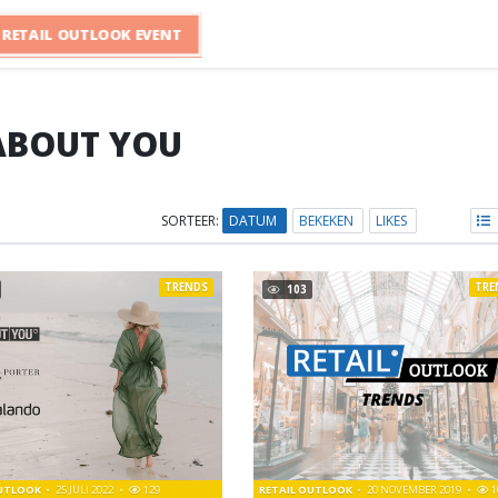
RETAIL OUTLOOK EVENT
ABOUT YOU
SORTEER:
DATUM
BEKEKEN
LIKES
TRENDS
TRE
103
OUTLOOK
25 JULI 2022
129
RETAIL OUTLOOK
20 NOVEMBER 2019
1