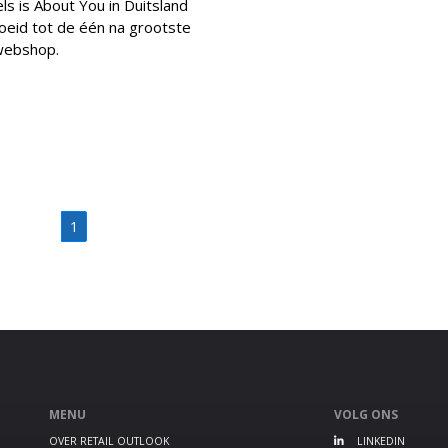
ls is About You in Duitsland
oeid tot de één na grootste
 webshop.
1
MENU
VOLG ONS
OVER RETAIL OUTLOOK
LINKEDIN