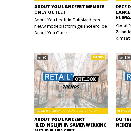
ABOUT YOU LANCEERT MEMBER
DEZE 
ONLY OUTLET
LANCE
KLIMA
About You heeft in Duitsland een
About 
nieuw modeplatform gelanceerd: de
Zaland
About You Outlet.
klimaati
TRENDS
97
130
RETAIL OUTLOOK
6 AUGUSTUS 2019
97
RETAIL 
ABOUT YOU LANCEERT
DUITS
KLEDINGLIJN IN SAMENWERKING
NEDER
MET INFLUENCERS