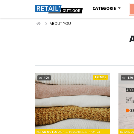
CATEGORIE
ABOUT YOU
TRENDS
124
129
RETAIL OUTLOOK
27 JANUARI 2023
124
RETAIL 