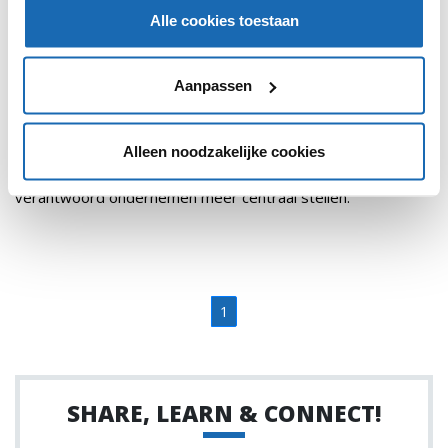
Alle cookies toestaan
Aanpassen
RETAIL OUTLOOK
18 JANUARI 2018
132
ALDI NORD EN ALDI SUD LANCEREN SAMEN KEURMERK
Alleen noodzakelijke cookies
Aldi Nord en Sud willen hiermee maatschappelijk
verantwoord ondernemen meer centraal stellen.
1
SHARE, LEARN & CONNECT!