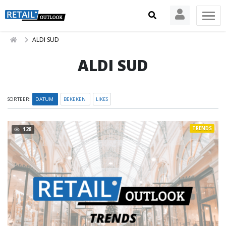
ALDI SUD
ALDI SUD
SORTEER:
DATUM
BEKEKEN
LIKES
TRENDS
128