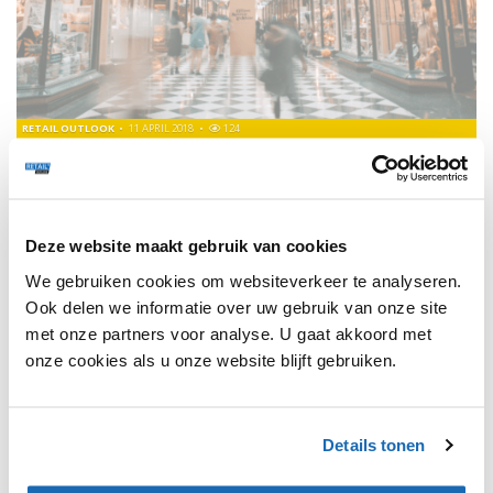
RETAIL OUTLOOK
11 APRIL 2018
124
ALDI SÜD LANCEERT INSPIRATIEPLATFORM
Aldi Süd wil zijn merk versterken door inspiratie voor het
dagelijks leven aan consumenten aan te bieden.
Deze website maakt gebruik van cookies
We gebruiken cookies om websiteverkeer te analyseren.
TRENDS
132
Ook delen we informatie over uw gebruik van onze site
met onze partners voor analyse. U gaat akkoord met
onze cookies als u onze website blijft gebruiken.
Details tonen