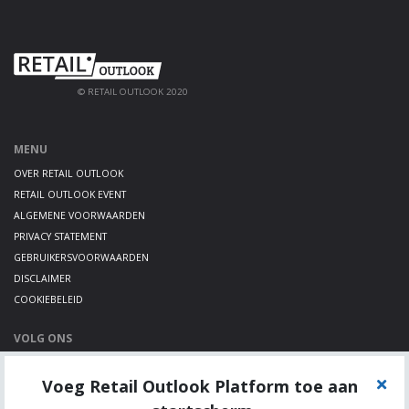
© RETAIL OUTLOOK 2020
MENU
OVER RETAIL OUTLOOK
RETAIL OUTLOOK EVENT
ALGEMENE VOORWAARDEN
PRIVACY STATEMENT
GEBRUIKERSVOORWAARDEN
DISCLAIMER
COOKIEBELEID
VOLG ONS
LINKEDIN
Voeg Retail Outlook Platform toe aan
TWITTER
YOUTUBE