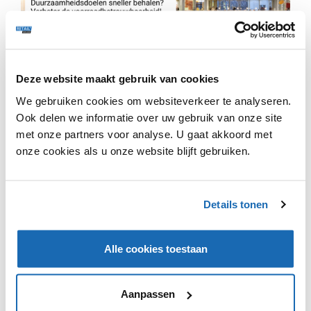
Deze website maakt gebruik van cookies
BCC en Wehkamp gaan op meerdere fronten een
We gebruiken cookies om websiteverkeer te analyseren.
exclusieve samenwerking met elkaar aan. Zo zal BCC
Ook delen we informatie over uw gebruik van onze site
allereerst het volledige elektronica assortiment van het
met onze partners voor analyse. U gaat akkoord met
online warenhuis overnemen. Op termijn zal de
onze cookies als u onze website blijft gebruiken.
samenwerking verder worden uitgebreid en zal BCC ook
complexere elektronica voor Wehkamp gaan
thuisbezorgen en installeren. Daarnaast zal Wehkamp in
de toekomst ook gebruik gaan maken van de fysieke
Details tonen
winkels van BCC. De samenwerking zal eind oktober van
start gaan.
Alle cookies toestaan
Aanpassen