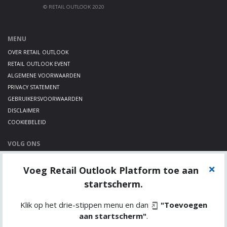
© RETAIL OUTLOOK 2020
MENU
OVER RETAIL OUTLOOK
RETAIL OUTLOOK EVENT
ALGEMENE VOORWAARDEN
PRIVACY STATEMENT
GEBRUIKERSVOORWAARDEN
DISCLAIMER
COOKIEBELEID
VOLG ONS
LINKEDIN
Voeg Retail Outlook Platform toe aan
TWITTER
YOUTUBE
startscherm.
Klik op het drie-stippen menu en dan
"Toevoegen
aan startscherm"
.