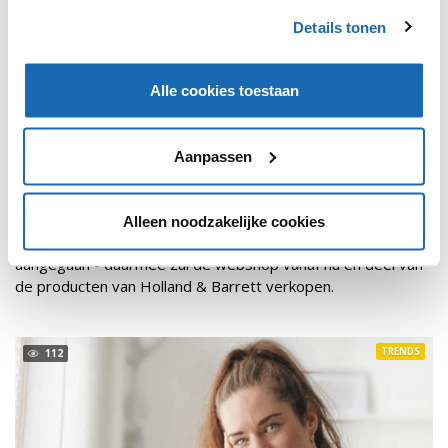
Details tonen
Alle cookies toestaan
Aanpassen
RETAIL OUTLOOK
27 JULI 2021
174
HOLLAND & BARRETT PRODUCTEN EXCLUSIEF
VERKRIJGBAAR BIJ WEHKAMP
Alleen noodzakelijke cookies
Holland & Barrett en Wehkamp zijn een samenwerking
aangegaan - daarmee zal de webshop vanaf nu en deel van
de producten van Holland & Barrett verkopen.
TRENDS
112