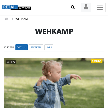
WEHKAMP
WEHKAMP
SORTEER:
DATUM
BEKEKEN
LIKES
TRENDS
177