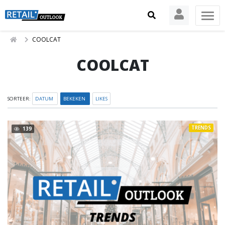
COOLCAT
COOLCAT
SORTEER:
DATUM
BEKEKEN
LIKES
TRENDS
139