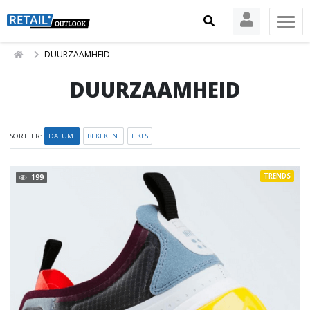
DUURZAAMHEID
DUURZAAMHEID
SORTEER:
DATUM
BEKEKEN
LIKES
TRENDS
199