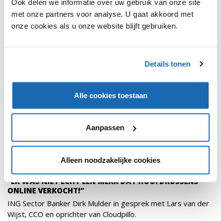
Ook delen we informatie over uw gebruik van onze site
met onze partners voor analyse. U gaat akkoord met
PODCASTS
589
onze cookies als u onze website blijft gebruiken.
Details tonen
Alle cookies toestaan
Aanpassen
Alleen noodzakelijke cookies
DIRK MULDER
8 APRIL 2024
589
“ER WAS NIET ECHT EEN MERK DAT HOOFDKUSSENS
ONLINE VERKOCHT!”
ING Sector Banker Dirk Mulder in gesprek met Lars van der
Wijst, CCO en oprichter van Cloudpillo.