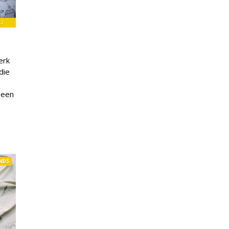
42
erk
die
 een
NDS