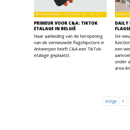
RETAIL OUTLOOK
6 NOVEMBER 2020
193
RETAIL 
PRIMEUR VOOR C&A: TIKTOK
DAILY
ETALAGE IN BELGIË
FLAGS
Naar aanleiding van de heropening
De nie
van de vernieuwde flagshipstore in
functio
Antwerpen heeft C&A een TikTok-
een win
etalage geplaatst.
aanvoel
onder a
area é
Vorige
1