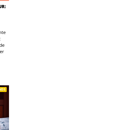
UR:
nte
t
 de
 er
NDS