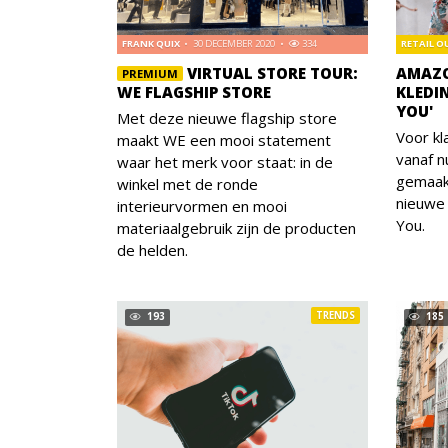
FRANK QUIX
30 DECEMBER 2020
334
RETAIL 
VIRTUAL STORE TOUR:
AMAZO
PREMIUM
WE FLAGSHIP STORE
KLEDI
YOU'
Met deze nieuwe flagship store
Voor kl
maakt WE een mooi statement
vanaf n
waar het merk voor staat: in de
gemaak
winkel met de ronde
nieuwe
interieurvormen en mooi
You.
materiaalgebruik zijn de producten
de helden.
TRENDS
193
185