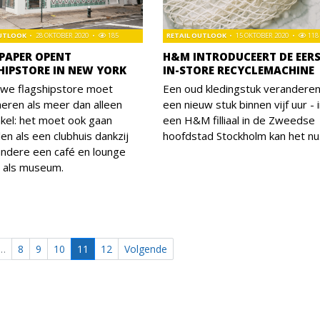
OUTLOOK
28 OKTOBER 2020
185
RETAIL OUTLOOK
15 OKTOBER 2020
118
 PAPER OPENT
H&M INTRODUCEERT DE EER
HIPSTORE IN NEW YORK
IN-STORE RECYCLEMACHINE
uwe flagshipstore moet
Een oud kledingstuk veranderen
neren als meer dan alleen
een nieuw stuk binnen vijf uur - 
kel: het moet ook gaan
een H&M filliaal in de Zweedse
en als een clubhuis dankzij
hoofdstad Stockholm kan het nu
ndere een café en lounge
n als museum.
…
8
9
10
11
12
Volgende