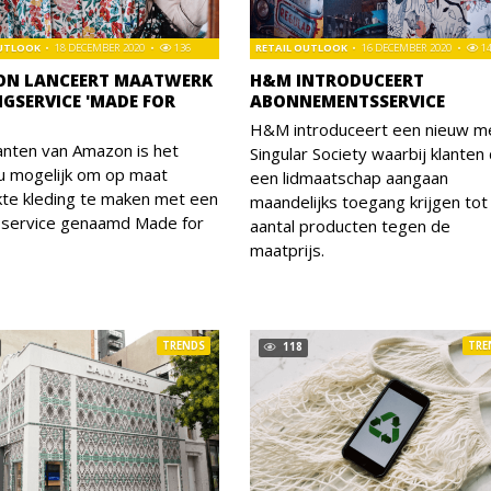
OUTLOOK
18 DECEMBER 2020
136
RETAIL OUTLOOK
16 DECEMBER 2020
1
N LANCEERT MAATWERK
H&M INTRODUCEERT
NGSERVICE 'MADE FOR
ABONNEMENTSSERVICE
H&M introduceert een nieuw m
anten van Amazon is het
Singular Society waarbij klanten 
u mogelijk om op maat
een lidmaatschap aangaan
te kleding te maken met een
maandelijks toegang krijgen tot
 service genaamd Made for
aantal producten tegen de
maatprijs.
TRENDS
TRE
118