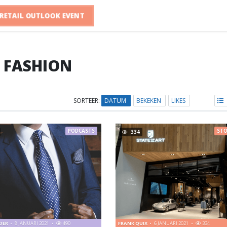
RETAIL OUTLOOK EVENT
FASHION
SORTEER:
DATUM
BEKEKEN
LIKES
PODCASTS
STO
334
LDER
8 JANUARI 2021
490
FRANK QUIX
6 JANUARI 2021
334