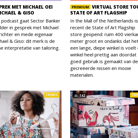
PREK MET MICHAEL OEI
VIRTUAL STORE TO
PREMIUM
ICHAEL & GISO
STATE OF ART FLAGSHIP
 podcast gaat Sector Banker
In the Mall of the Netherlands is
lder in gesprek met Michael
recent de State of Art Flagship
richter en mede eigenaar
store geopend: ruim 400 vierka
hael & Giso: dit merk is de
meter groot en ondanks dat he
 interpretatie van tailoring.
een lange, diepe winkel is voelt
winkel heel prettig aan doordat
goed gebruik is gemaakt van de
gecreëerde nissen en mooie
materialen.
TRENDS
TRE
142