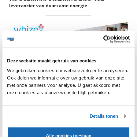
leverancier van duurzame energie.
Deze website maakt gebruik van cookies
Volgens Shell liggen de Gamma en Karwei bouwmarkten
We gebruiken cookies om websiteverkeer te analyseren.
zodanig verspreid door Nederland en België dat,
Ook delen we informatie over uw gebruik van onze site
wanneer alle 380 locaties van een snellader voorzien
met onze partners voor analyse. U gaat akkoord met
zijn, EV-rijders altijd op maximaal tien minuten van een
onze cookies als u onze website blijft gebruiken.
Shell Recharge oplaadpunt verwijderd zijn.
“Onze klanten zoeken steeds vaker het gemak van
opladen op een bestemming waar ze toch al geregeld
Details tonen
komen; winkelcentra zoals bouwmarkten, supermarkten,
sportcentra of food courts. Met deze samenwerking wil
Shell een aanjager zijn van elektrisch autorijden door de
Alle cookies toestaan