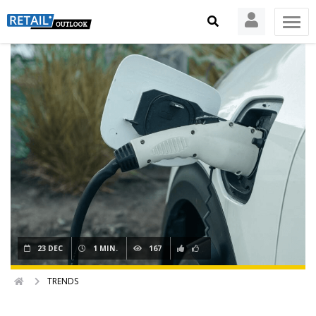
23 DEC
1 MIN.
167
TRENDS