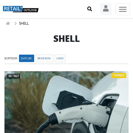
SHELL
SHELL
SORTEER:
DATUM
BEKEKEN
LIKES
TRENDS
167