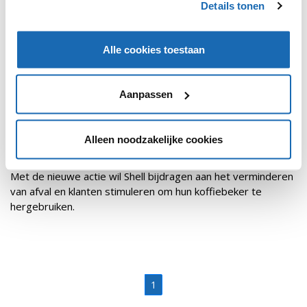
Details tonen
Alle cookies toestaan
Aanpassen
Alleen noodzakelijke cookies
RETAIL OUTLOOK
26 NOVEMBER 2018
297
HERBRUIKBARE KOFFIEBEKER BIJ SHELL-TANKSTATIONS
Met de nieuwe actie wil Shell bijdragen aan het verminderen
van afval en klanten stimuleren om hun koffiebeker te
hergebruiken.
1