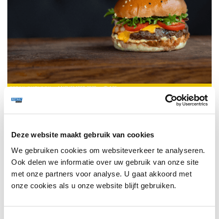
RETAIL OUTLOOK
4 NOVEMBER 2020
126
VEGETARISCHE BURGERS NU OOK LANGS DE WEG
DANKZIJ SHELL
De innovatieve vleesvervanger bestaat volledig uit
natuurlijke en plantaardige ingrediënten.
Deze website maakt gebruik van cookies
We gebruiken cookies om websiteverkeer te analyseren.
Ook delen we informatie over uw gebruik van onze site
TRENDS
297
met onze partners voor analyse. U gaat akkoord met
onze cookies als u onze website blijft gebruiken.