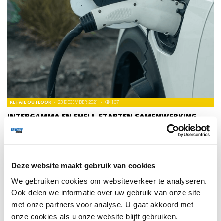
RETAIL OUTLOOK
23 DECEMBER 2021
167
INTERGAMMA EN SHELL STARTEN SAMENWERKING
VOOR SNELLAADPALEN
Intergamma, het moederbedrijf van de Gamma en Karwei,
heeft een overeenkomst gesloten met Shell voor de aanleg
van snellaadpalen van Shell Recharge bij 380 bouwmarkten
Deze website maakt gebruik van cookies
in Nederland en België.
We gebruiken cookies om websiteverkeer te analyseren.
Ook delen we informatie over uw gebruik van onze site
met onze partners voor analyse. U gaat akkoord met
TRENDS
15
onze cookies als u onze website blijft gebruiken.