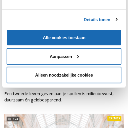
Details tonen
Alle cookies toestaan
Aanpassen
Alleen noodzakelijke cookies
RETAIL OUTLOOK
20 AUGUSTUS 2020
15
KARWEI GAAT MEE IN 'UPCYCLING'-TREND
Een tweede leven geven aan je spullen is milieubewust,
duurzaam én geldbesparend.
TRENDS
123