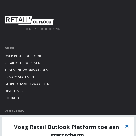
© RETAIL OUTLOOK 2020
MENU
OVER RETAIL OUTLOOK
RETAIL OUTLOOK EVENT
ALGEMENE VOORWAARDEN
PRIVACY STATEMENT
GEBRUIKERSVOORWAARDEN
DISCLAIMER
COOKIEBELEID
VOLG ONS
LINKEDIN
Voeg Retail Outlook Platform toe aan
TWITTER
YOUTUBE
startscherm.