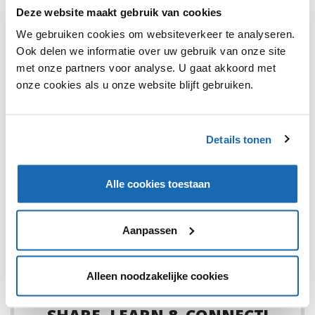
Deze website maakt gebruik van cookies
We gebruiken cookies om websiteverkeer te analyseren.
Ook delen we informatie over uw gebruik van onze site
met onze partners voor analyse. U gaat akkoord met
onze cookies als u onze website blijft gebruiken.
RETAIL OUTLOOK
6 MAART 2018
112
LACOSTE STEUNT BEDREIGDE DIERSOORTEN MET
NIEUWE COLLECTIE
Details tonen
Lacoste probeert op deze manier bedreigde diersoorten
onder de aandacht te brengen.
Alle cookies toestaan
Aanpassen
1
Alleen noodzakelijke cookies