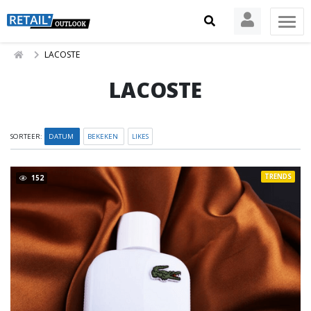
LACOSTE
LACOSTE
SORTEER:
DATUM
BEKEKEN
LIKES
TRENDS
152