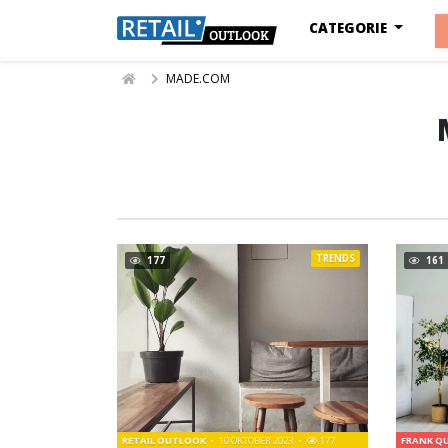
CATEGORIE
MADE.COM
TRENDS
177
161
RETAIL OUTLOOK
10 OKTOBER 2023
177
FRANK Q