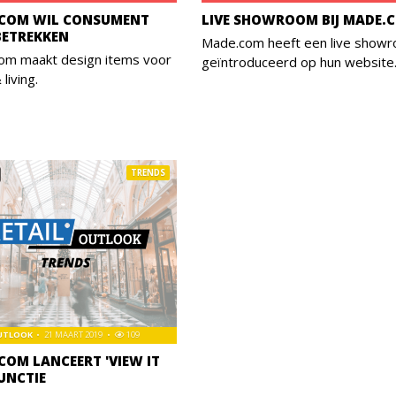
COM WIL CONSUMENT
LIVE SHOWROOM BIJ MADE.
BETREKKEN
Made.com heeft een live show
om maakt design items voor
geïntroduceerd op hun website
living.
TRENDS
OUTLOOK
21 MAART 2019
109
COM LANCEERT 'VIEW IT
FUNCTIE