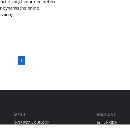
nctie zorgt voor een betere
r dynamische online
rvaring.
1
MENU
VOLG ONS
OVER RETAIL OUTLOOK
LINKEDIN
RETAIL OUTLOOK EVENT
TWITTER