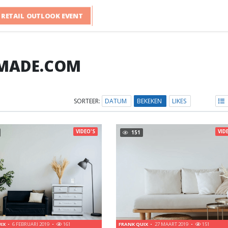
RETAIL OUTLOOK EVENT
MADE.COM
SORTEER:
DATUM
BEKEKEN
LIKES
VIDEO'S
VID
151
UIX
6 FEBRUARI 2019
161
FRANK QUIX
27 MAART 2019
151