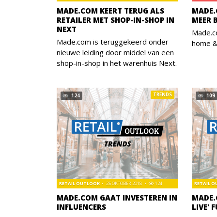
MADE.COM KEERT TERUG ALS
MADE.
RETAILER MET SHOP-IN-SHOP IN
MEER 
NEXT
Made.c
Made.com is teruggekeerd onder
home & 
nieuwe leiding door middel van een
shop-in-shop in het warenhuis Next.
TRENDS
124
109
RETAIL OUTLOOK
25 OKTOBER 2018
124
RETAIL 
MADE.COM GAAT INVESTEREN IN
MADE.
INFLUENCERS
LIVE' 