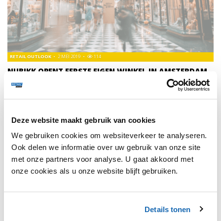
RETAIL OUTLOOK
2 MEI 2019
114
NUBIKK OPENT EERSTE EIGEN WINKEL IN AMSTERDAM
Met de opening van de winkel trekt Nubikk de verkoop van
zijn schoenen meer binnenshuis. Tot nu toe konden de
schoenen via de Nubikk webshop en andere retailers (zowel
online als offline) worden gekocht.
Deze website maakt gebruik van cookies
We gebruiken cookies om websiteverkeer te analyseren.
Ook delen we informatie over uw gebruik van onze site
met onze partners voor analyse. U gaat akkoord met
onze cookies als u onze website blijft gebruiken.
1
Details tonen