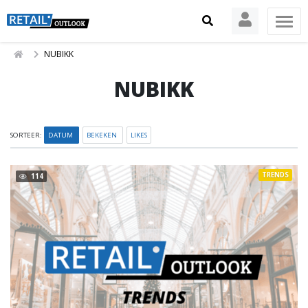
NUBIKK
NUBIKK
SORTEER:
DATUM
BEKEKEN
LIKES
TRENDS
114