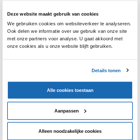
Deze website maakt gebruik van cookies
We gebruiken cookies om websiteverkeer te analyseren.
Ook delen we informatie over uw gebruik van onze site
met onze partners voor analyse. U gaat akkoord met
onze cookies als u onze website blijft gebruiken.
RETAIL OUTLOOK
5 JULI 2019
104
OMODA VERDUURZAAMT VERPAKKINGSPROCES MET
NIEUWE INPAKMACHINE
Details tonen
Naast dat de nieuwe inpakmachine moet zorgen voor een
duurzamer logistiek proces, is de grootste impact die de
machine heeft het verlagen van de werkdruk.
Alle cookies toestaan
TRENDS
105
Aanpassen
Alleen noodzakelijke cookies