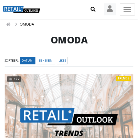
OMODA
OMODA
SORTEER:
DATUM
BEKEKEN
LIKES
TRENDS
107