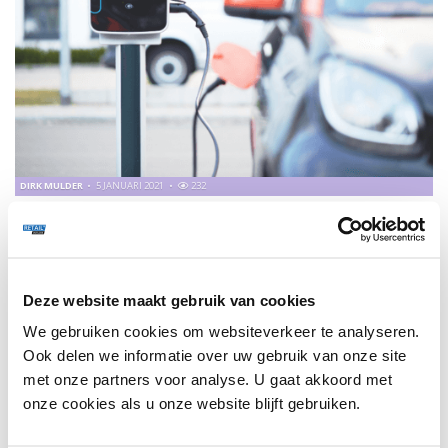
DIRK MULDER
5 JANUARI 2021
232
AUTOVERKOOP VERPLAATST ZICH NAAR DE
WINKELSTRAAT
In deze podcast gaat Sector Banker Dirk Mulder in gesprek
met Valery Gresnigt hoofd Marketing & PR van Polestar: de
Deze website maakt gebruik van cookies
concurrent die Tesla op dit moment in Europa het meest op
de hielen zit.
We gebruiken cookies om websiteverkeer te analyseren.
Ook delen we informatie over uw gebruik van onze site
met onze partners voor analyse. U gaat akkoord met
WEBINARS
192
onze cookies als u onze website blijft gebruiken.