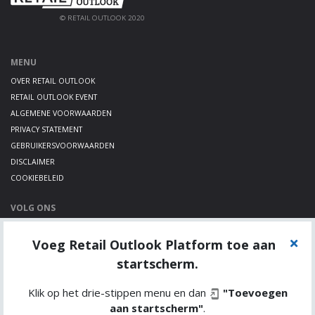
© RETAIL OUTLOOK 2020
MENU
OVER RETAIL OUTLOOK
RETAIL OUTLOOK EVENT
ALGEMENE VOORWAARDEN
PRIVACY STATEMENT
GEBRUIKERSVOORWAARDEN
DISCLAIMER
COOKIEBELEID
VOLG ONS
LINKEDIN
Voeg Retail Outlook Platform toe aan
TWITTER
YOUTUBE
startscherm.
Klik op het drie-stippen menu en dan
"Toevoegen
aan startscherm"
.