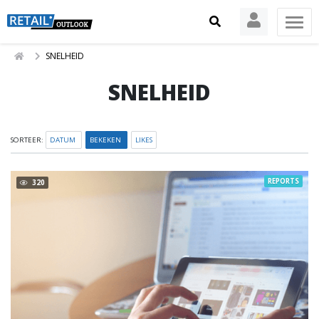
SNELHEID
SNELHEID
SORTEER:
DATUM
BEKEKEN
LIKES
REPORTS
320