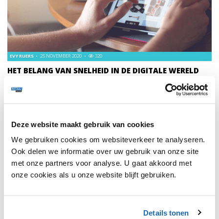
EVY RUERS
25 NOVEMBER 2020
320
HET BELANG VAN SNELHEID IN DE DIGITALE WERELD
Het einde van 2020 nadert en de wereld is nog steeds in
haar greep van het coronavirus - het merendeel van de
bedrijven heeft hierdoor, vaak een gedeeltelijke, shift naar
de digitale wereld gemaakt vanwege de grote vraag
Deze website maakt gebruik van cookies
hiernaar.
We gebruiken cookies om websiteverkeer te analyseren.
Ook delen we informatie over uw gebruik van onze site
met onze partners voor analyse. U gaat akkoord met
onze cookies als u onze website blijft gebruiken.
1
Details tonen