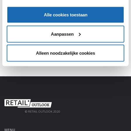
SHARE, LEARN & CONNECT!
Alle cookies toestaan
Meld je aan, deel jouw kennis en haal alles uit het
platform!
Aanpassen
AANMELDEN
Alleen noodzakelijke cookies
© RETAIL OUTLOOK 2020
MENU