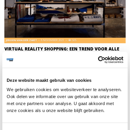
JEROEN VAN DER ZWET
8 NOVEMBER 2021
505
VIRTUAL REALITY SHOPPING: EEN TREND VOOR ALLE
RETAILERS
De ontwikkelingen rondom online shoppen en Augmented
Reality hebben veel invloed op het (toekomstig)
winkelgedrag van de consument. Deze blog geeft diverse
Deze website maakt gebruik van cookies
inzichten en voorbeelden.
We gebruiken cookies om websiteverkeer te analyseren.
Ook delen we informatie over uw gebruik van onze site
TRENDS
131
met onze partners voor analyse. U gaat akkoord met
onze cookies als u onze website blijft gebruiken.