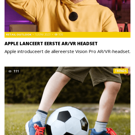
RETAIL OUTLOOK
5 JUNI 2023
105
APPLE LANCEERT EERSTE AR/VR HEADSET
Apple introduceert de allereerste Vision Pro AR/VR-headset.
TRENDS
111