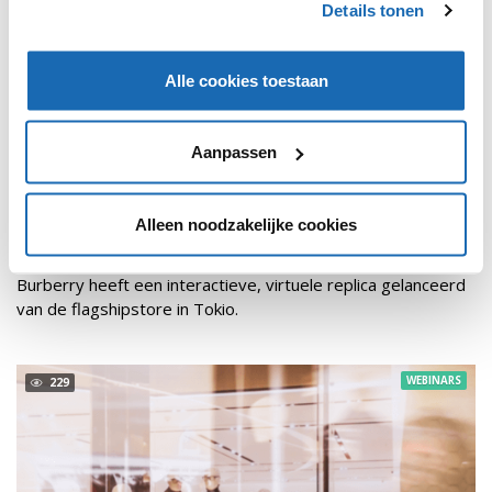
Details tonen
Alle cookies toestaan
Aanpassen
Alleen noodzakelijke cookies
RETAIL OUTLOOK
24 MAART 2021
131
BURBERRY OPENT VIRTUELE FLAGSHIPSTORE
Burberry heeft een interactieve, virtuele replica gelanceerd
van de flagshipstore in Tokio.
WEBINARS
229