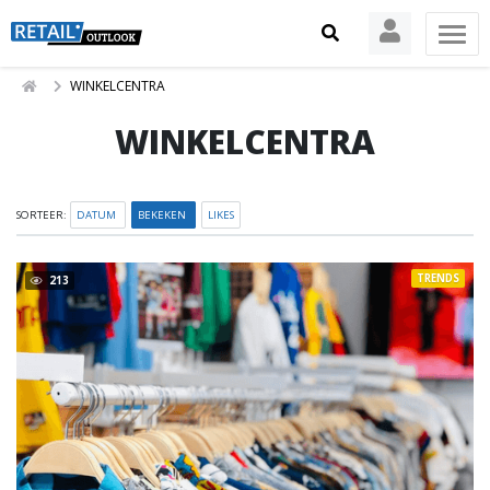
WINKELCENTRA
WINKELCENTRA
SORTEER:
DATUM
BEKEKEN
LIKES
TRENDS
213