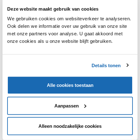
Deze website maakt gebruik van cookies
We gebruiken cookies om websiteverkeer te analyseren.
Ook delen we informatie over uw gebruik van onze site
met onze partners voor analyse. U gaat akkoord met
onze cookies als u onze website blijft gebruiken.
RETAIL OUTLOOK
18 DECEMBER 2023
153
CRYPTOCADEAUBONNEN BIJ WERELDHAVE BELGIUM'S
THE POINT
Vanaf 18 december kunnen consumenten bij The Point
Details tonen
servicepunten in vijf Wereldhave Belgium-winkelcentra
cryptomunten gebruiken om cadeaubonnen te kopen.
Alle cookies toestaan
Aanpassen
1
Alleen noodzakelijke cookies