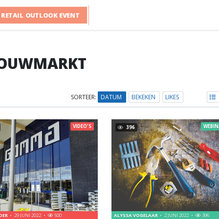
RETAIL OUTLOOK EVENT
OUWMARKT
SORTEER:
DATUM
BEKEKEN
LIKES
VIDEO'S
WEBIN
396
LDER
29 JUNI 2022
500
ALYSSA VOGELAAR
2 JUNI 2022
396