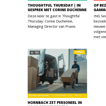
THOUGHTFUL THURSDAY | IN
OP BEZ
GESPREK MET CORINE DUCHENNE
GAMMA
Deze keer te gast in Thoughtful
ING Sec
Thursday: Corine Duchenne,
bezoek
Managing Director van Praxis.
nieuwe 
volgens
met ver
TRENDS
181
RETAIL OUTLOOK
22 SEPTEMBER 2020
181
HORNBACH ZET PERSONEEL IN