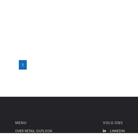
1
MENU
VOLG ONS
OVER RETAIL OUTLOOK
LINKEDIN
RETAIL OUTLOOK EVENT
TWITTER