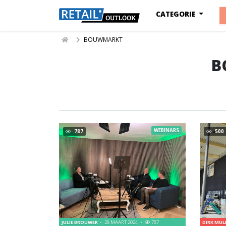
CATEGORIE
BOUWMARKT
B
WEBINARS
787
500
JULIE BROUWER
28 MAART 2024
787
DIRK MU