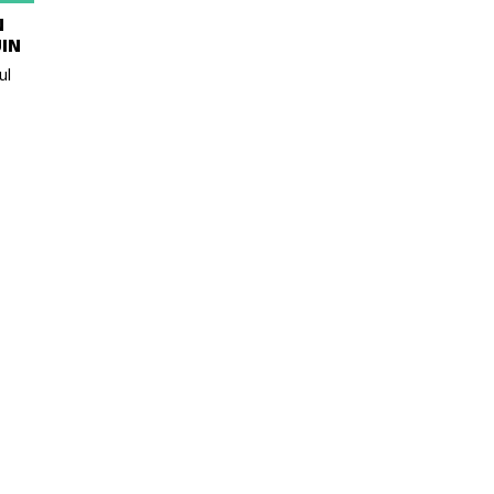
N
UIN
ul