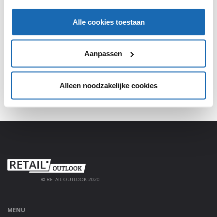
SHARE, LEARN & CONNECT!
Alle cookies toestaan
Meld je aan, deel jouw kennis en haal alles uit het
platform!
Aanpassen
AANMELDEN
Alleen noodzakelijke cookies
© RETAIL OUTLOOK 2020
MENU