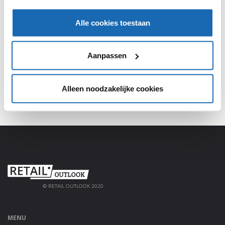
SHARE, LEARN & CONNECT!
Alle cookies toestaan
Meld je aan, deel jouw kennis en haal alles uit het
platform!
Aanpassen
AANMELDEN
Alleen noodzakelijke cookies
© RETAIL OUTLOOK 2020
MENU