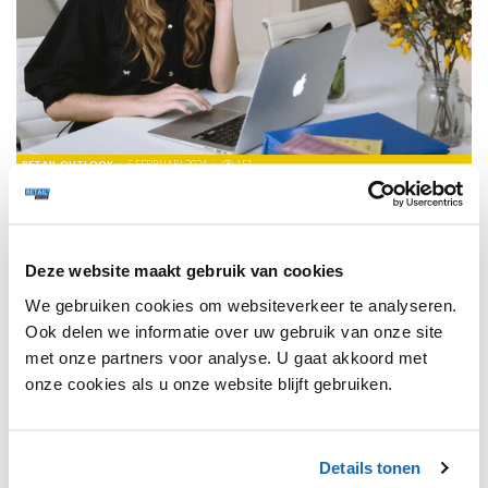
RETAIL OUTLOOK
5 FEBRUARI 2024
151
PERSOONLIJKE GEGEVENS GEVEN AAN DE
DETAILHANDEL? LIEVER NIET.
Consumenten hebben vaak (te) hoge verwachtingen van
retailwinkels.
Deze website maakt gebruik van cookies
We gebruiken cookies om websiteverkeer te analyseren.
Ook delen we informatie over uw gebruik van onze site
met onze partners voor analyse. U gaat akkoord met
onze cookies als u onze website blijft gebruiken.
1
Details tonen