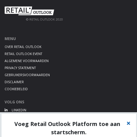
© RETAIL OUTLOOK 2020
MENU
OVER RETAIL OUTLOOK
RETAIL OUTLOOK EVENT
ALGEMENE VOORWAARDEN
PRIVACY STATEMENT
GEBRUIKERSVOORWAARDEN
DISCLAIMER
COOKIEBELEID
VOLG ONS
LINKEDIN
TWITTER
Voeg Retail Outlook Platform toe aan
YOUTUBE
startscherm.