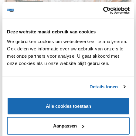
Deze website maakt gebruik van cookies
We gebruiken cookies om websiteverkeer te analyseren.
Ook delen we informatie over uw gebruik van onze site
met onze partners voor analyse. U gaat akkoord met
onze cookies als u onze website blijft gebruiken.
RETAIL OUTLOOK
19 MAART 2019
112
DELIVEROO OPENT RESTAURANT IN SINGAPORE
Algemeen directeur Siddharth Shanker vertelt dat de locatie
Details tonen
is gekozen op basis van data.
Alle cookies toestaan
TRENDS
131
Aanpassen