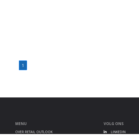
1
MENU
VOLG ONS
OVER RETAIL OUTLOOK
LINKEDIN
RETAIL OUTLOOK EVENT
TWITTER