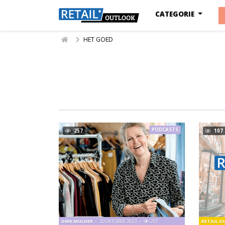
CATEGORIE
HET GOED
PODCASTS
257
107
DIRK MULDER
20 OKTOBER 2023
257
RETAIL 