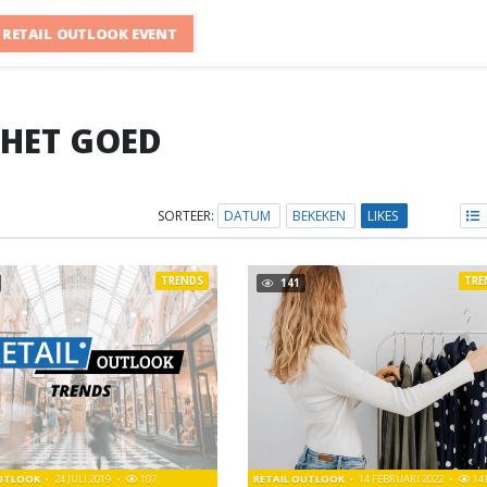
RETAIL OUTLOOK EVENT
HET GOED
SORTEER:
DATUM
BEKEKEN
LIKES
TRENDS
TRE
141
OUTLOOK
24 JULI 2019
107
RETAIL OUTLOOK
14 FEBRUARI 2022
14