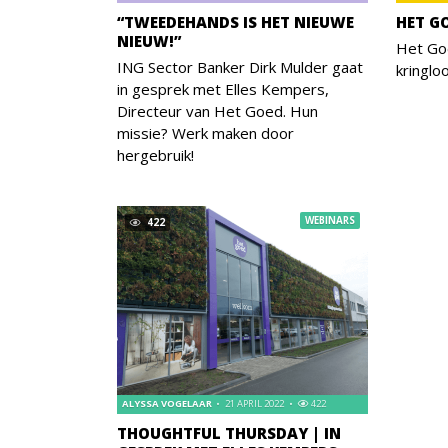
“TWEEDEHANDS IS HET NIEUWE
HET GO
NIEUW!”
Het Go
ING Sector Banker Dirk Mulder gaat
kringlo
in gesprek met Elles Kempers,
Directeur van Het Goed. Hun
missie? Werk maken door
hergebruik!
WEBINARS
422
ALYSSA VOGELAAR
21 APRIL 2022
422
THOUGHTFUL THURSDAY | IN