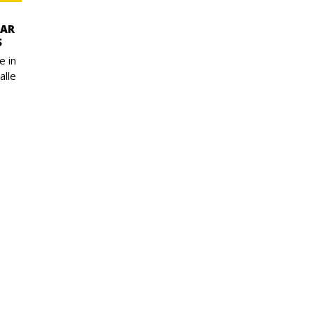
AAR
S
e in
alle