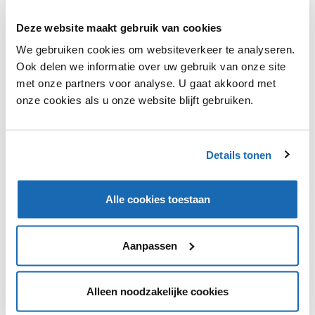
Deze website maakt gebruik van cookies
We gebruiken cookies om websiteverkeer te analyseren.
Ook delen we informatie over uw gebruik van onze site
met onze partners voor analyse. U gaat akkoord met
onze cookies als u onze website blijft gebruiken.
RETAIL OUTLOOK
24 AUGUSTUS 2018
113
KROGER WIL PLASTIC TASJES BIJ DE KASSA VERBANNEN
Details tonen
VOOR 2025
Kroger bedient dagelijks ongeveer 9 miljoen klanten, dus
het verbod zal direct veel consumenten raken.
Alle cookies toestaan
Aanpassen
1
Alleen noodzakelijke cookies