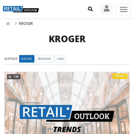
KROGER
KROGER
SORTEER:
DATUM
BEKEKEN
LIKES
TRENDS
136