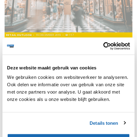
RETAIL OUTLOOK
18 DECEMBER 2018
117
DIRK EN DEKAMARKT HERGEBRUIKEN CITRUSSCHILLEN
Uit een kist sinaasappels van 15 kilo wordt 6,5 kilo sap
geperst.
Deze website maakt gebruik van cookies
We gebruiken cookies om websiteverkeer te analyseren.
Ook delen we informatie over uw gebruik van onze site
met onze partners voor analyse. U gaat akkoord met
1
onze cookies als u onze website blijft gebruiken.
SHARE, LEARN & CONNECT!
Details tonen