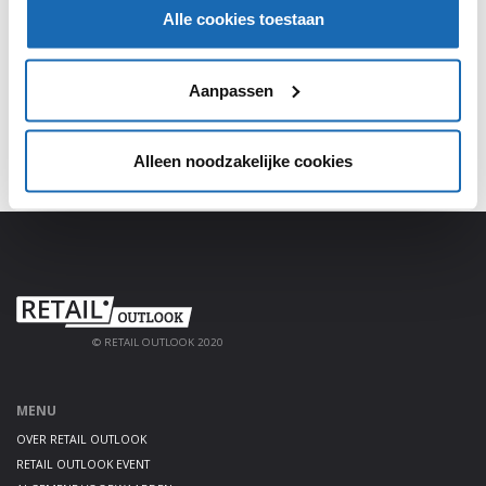
Meld je aan, deel jouw kennis en haal alles uit het
Alle cookies toestaan
platform!
AANMELDEN
Aanpassen
Alleen noodzakelijke cookies
© RETAIL OUTLOOK 2020
MENU
OVER RETAIL OUTLOOK
RETAIL OUTLOOK EVENT