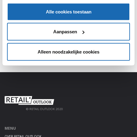
SHARE, LEARN & CONNECT!
Alle cookies toestaan
Meld je aan, deel jouw kennis en haal alles uit het
platform!
Aanpassen
AANMELDEN
Alleen noodzakelijke cookies
© RETAIL OUTLOOK 2020
MENU
OVER RETAIL OUTLOOK