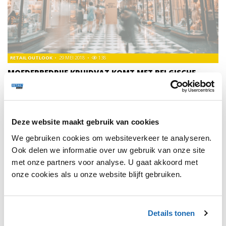
RETAIL OUTLOOK
29 MEI 2018
138
MOEDERBEDRIJF KRUIDVAT KOMT MET BELGISCHE
ONLINE APOTHEEK
In België is het verboden om voorschriftvrije
geneesmiddelen via drogisterijen te verkopen, zoals
Kruidvat dat bijvoorbeeld in Nederland doet.
Deze website maakt gebruik van cookies
We gebruiken cookies om websiteverkeer te analyseren.
Ook delen we informatie over uw gebruik van onze site
met onze partners voor analyse. U gaat akkoord met
onze cookies als u onze website blijft gebruiken.
1
Details tonen