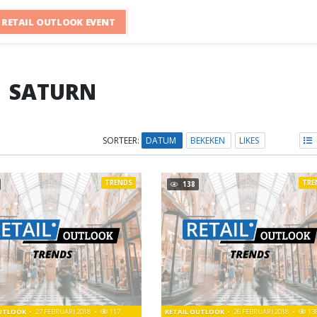
RETAIL OUTLOOK EVENT
SATURN
SORTEER:
DATUM
BEKEKEN
LIKES
TRENDS
TRE
138
OUTLOOK
27 FEBRUARI 2018
117
RETAIL OUTLOOK
26 FEBRUARI 2018
13