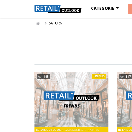
CATEGORIE
SATURN
TRENDS
145
117
RETAIL OUTLOOK
22 OKTOBER 2019
145
RETAIL 